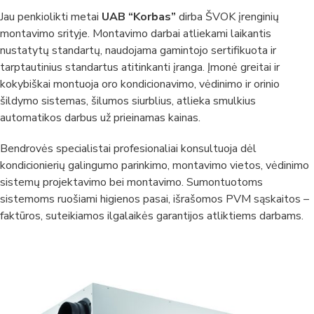
Jau penkiolikti metai
UAB “Korbas”
dirba ŠVOK įrenginių
montavimo srityje. Montavimo darbai atliekami laikantis
nustatytų standartų, naudojama gamintojo sertifikuota ir
tarptautinius standartus atitinkanti įranga. Įmonė greitai ir
kokybiškai montuoja oro kondicionavimo, vėdinimo ir orinio
šildymo sistemas, šilumos siurblius, atlieka smulkius
automatikos darbus už prieinamas kainas.
Bendrovės specialistai profesionaliai konsultuoja dėl
kondicionierių galingumo parinkimo, montavimo vietos, vėdinimo
sistemų projektavimo bei montavimo. Sumontuotoms
sistemoms ruošiami higienos pasai, išrašomos PVM sąskaitos –
faktūros, suteikiamos ilgalaikės garantijos atliktiems darbams.