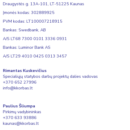
Draugystės g. 13A-101, LT-51225 Kaunas
Įmonės kodas: 302889925
PVM kodas: LT100007218915
Bankas: Swedbank, AB
A/S LT68 7300 0101 3336 0931
Bankas: Luminor Bank AS
A/S LT29 4010 0425 0313 3457
Rimantas Kuskevičius
Specialiųjų statybos darbų projektų dalies vadovas
+370 652 27996
info@kkorbas.lt
Paulius Šliumpa
Pirkimų vadybininkas
+370 633 93886
kaunas@kkorbas.lt