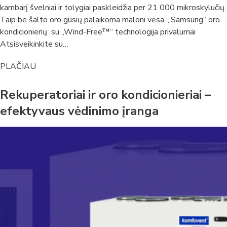
kambarį švelniai ir tolygiai paskleidžia per 21 000 mikroskylučių.
Taip be šalto oro gūsių palaikoma maloni vėsa. „Samsung“ oro
kondicionierių su „Wind-Free™“ technologija privalumai
Atsisveikinkite su…
PLAČIAU
Rekuperatoriai ir oro kondicionieriai –
efektyvaus vėdinimo įranga