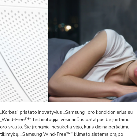
„Korbas“ pristato inovatyvius „Samsung“ oro kondicionierius su
„Wind-Free™“ technologija, vėsinančius patalpas be juntamo
oro srauto. Šie įrenginiai nesukelia vėjo, kuris didina peršalimų
tikimybę. „Samsung Wind-Free™“ klimato sistema orą po