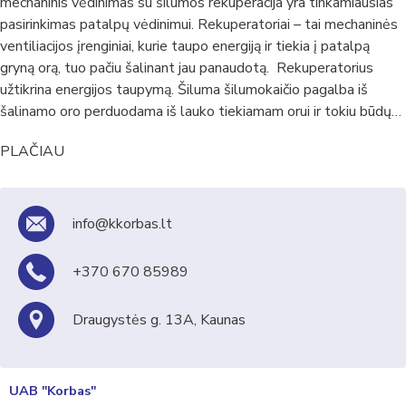
mechaninis vėdinimas su šilumos rekuperacija yra tinkamiausias
pasirinkimas patalpų vėdinimui. Rekuperatoriai – tai mechaninės
ventiliacijos įrenginiai, kurie taupo energiją ir tiekia į patalpą
gryną orą, tuo pačiu šalinant jau panaudotą. Rekuperatorius
užtikrina energijos taupymą. Šiluma šilumokaičio pagalba iš
šalinamo oro perduodama iš lauko tiekiamam orui ir tokiu būdų…
PLAČIAU
info@kkorbas.lt
+370 670 85989
Draugystės g. 13A, Kaunas
UAB "Korbas"