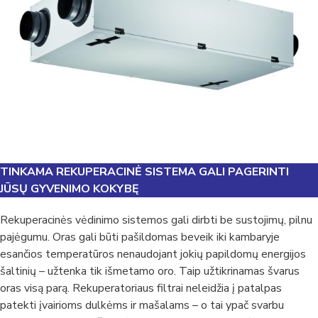
TINKAMA REKUPERACINĖ SISTEMA GALI PAGERINTI
JŪSŲ GYVENIMO KOKYBĘ
Rekuperacinės vėdinimo sistemos gali dirbti be sustojimų, pilnu
pajėgumu. Oras gali būti pašildomas beveik iki kambaryje
esančios temperatūros nenaudojant jokių papildomų energijos
šaltinių – užtenka tik išmetamo oro. Taip užtikrinamas švarus
oras visą parą. Rekuperatoriaus filtrai neleidžia į patalpas
patekti įvairioms dulkėms ir mašalams – o tai ypač svarbu